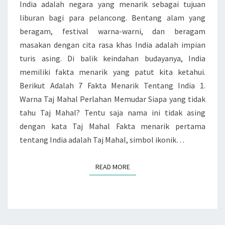
A
India adalah negara yang menarik sebagai tujuan
L
liburan bagi para pelancong. Bentang alam yang
,
beragam, festival warna-warni, dan beragam
I
masakan dengan cita rasa khas India adalah impian
N
turis asing. Di balik keindahan budayanya, India
I
memiliki fakta menarik yang patut kita ketahui.
L
Berikut Adalah 7 Fakta Menarik Tentang India 1.
A
Warna Taj Mahal Perlahan Memudar Siapa yang tidak
H
tahu Taj Mahal? Tentu saja nama ini tidak asing
7
dengan kata Taj Mahal Fakta menarik pertama
F
tentang India adalah Taj Mahal, simbol ikonik…
A
K
READ MORE
READ MORE
T
A
M
E