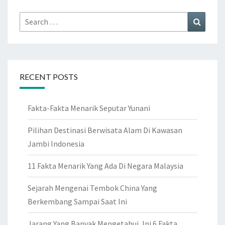
N
Search
Search
A
for:
R
I
K
T
RECENT POSTS
E
N
Fakta-Fakta Menarik Seputar Yunani
T
Pilihan Destinasi Berwisata Alam Di Kawasan
A
Jambi Indonesia
N
G
11 Fakta Menarik Yang Ada Di Negara Malaysia
I
N
Sejarah Mengenai Tembok China Yang
D
Berkembang Sampai Saat Ini
I
Jarang Yang Banyak Mengetahui, Ini 6 Fakta