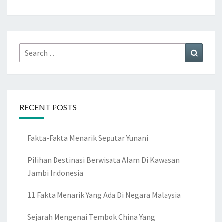
Search
Search
for:
RECENT POSTS
Fakta-Fakta Menarik Seputar Yunani
Pilihan Destinasi Berwisata Alam Di Kawasan
Jambi Indonesia
11 Fakta Menarik Yang Ada Di Negara Malaysia
Sejarah Mengenai Tembok China Yang