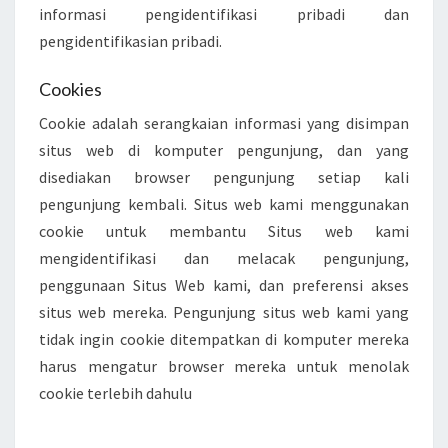
informasi pengidentifikasi pribadi dan
pengidentifikasian pribadi.
Cookies
Cookie adalah serangkaian informasi yang disimpan
situs web di komputer pengunjung, dan yang
disediakan browser pengunjung setiap kali
pengunjung kembali. Situs web kami menggunakan
cookie untuk membantu Situs web kami
mengidentifikasi dan melacak pengunjung,
penggunaan Situs Web kami, dan preferensi akses
situs web mereka. Pengunjung situs web kami yang
tidak ingin cookie ditempatkan di komputer mereka
harus mengatur browser mereka untuk menolak
cookie terlebih dahulu