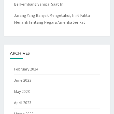
Berkembang Sampai Saat Ini
Jarang Yang Banyak Mengetahui, Ini 6 Fakta
Menarik tentang Negara Amerika Serikat
ARCHIVES
February 2024
June 2023
May 2023
April 2023
March 2023