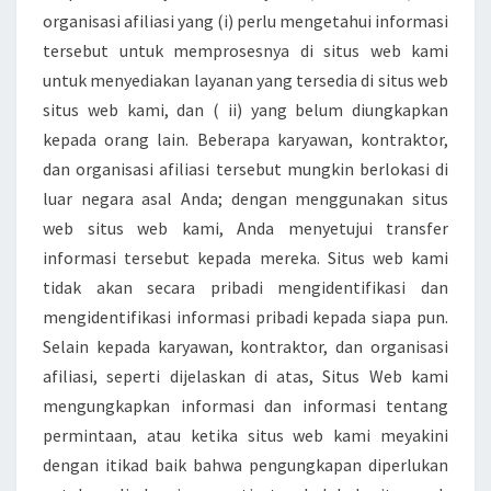
organisasi afiliasi yang (i) perlu mengetahui informasi
tersebut untuk memprosesnya di situs web kami
untuk menyediakan layanan yang tersedia di situs web
situs web kami, dan ( ii) yang belum diungkapkan
kepada orang lain. Beberapa karyawan, kontraktor,
dan organisasi afiliasi tersebut mungkin berlokasi di
luar negara asal Anda; dengan menggunakan situs
web situs web kami, Anda menyetujui transfer
informasi tersebut kepada mereka. Situs web kami
tidak akan secara pribadi mengidentifikasi dan
mengidentifikasi informasi pribadi kepada siapa pun.
Selain kepada karyawan, kontraktor, dan organisasi
afiliasi, seperti dijelaskan di atas, Situs Web kami
mengungkapkan informasi dan informasi tentang
permintaan, atau ketika situs web kami meyakini
dengan itikad baik bahwa pengungkapan diperlukan