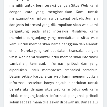
memilih untuk berinteraksi dengan Situs Web kami
dengan cara yang mengharuskan Kami untuk
mengumpulkan informasi pengenal pribadi. Jumlah
dan jenis informasi yang dikumpulkan situs web kami
bergantung pada sifat interaksi. Misalnya, kami
meminta pengunjung yang mendaftar di situs web
kami untuk memberikan nama pengguna dan alamat
email. Mereka yang terlibat dalam transaksi dengan
Situs Web Kami diminta untuk memberikan informasi
tambahan, termasuk informasi pribadi dan yang
diperlukan untuk memproses transaksi tersebut.
Dalam setiap kasus, situs web kami mengumpulkan
informasi tersebut hanya sejauh diperlukan untuk
berinteraksi dengan situs web kami. Situs web kami
tidak mengungkapkan informasi pengenal pribadi
selain sebagaimana dijelaskan di bawah ini. Dan selalu