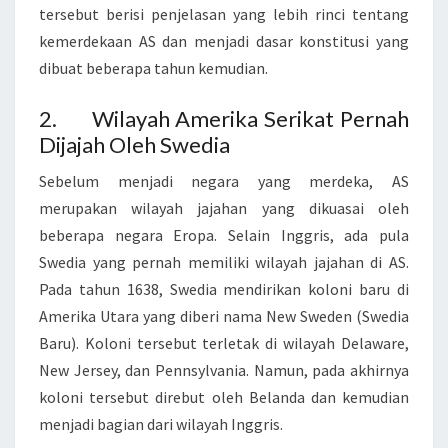
6
tersebut berisi penjelasan yang lebih rinci tentang
F
kemerdekaan AS dan menjadi dasar konstitusi yang
A
dibuat beberapa tahun kemudian.
K
2. Wilayah Amerika Serikat Pernah
T
Dijajah Oleh Swedia
A
M
Sebelum menjadi negara yang merdeka, AS
E
merupakan wilayah jajahan yang dikuasai oleh
N
beberapa negara Eropa. Selain Inggris, ada pula
A
Swedia yang pernah memiliki wilayah jajahan di AS.
R
Pada tahun 1638, Swedia mendirikan koloni baru di
I
Amerika Utara yang diberi nama New Sweden (Swedia
K
Baru). Koloni tersebut terletak di wilayah Delaware,
T
New Jersey, dan Pennsylvania. Namun, pada akhirnya
E
koloni tersebut direbut oleh Belanda dan kemudian
N
menjadi bagian dari wilayah Inggris.
T