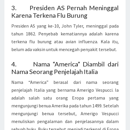
3. Presiden AS Pernah Meninggal
A
Karena Terkena Flu Burung
N
G
Presiden AS yang ke-10, John Tyler, meninggal pada
N
tahun 1862. Penyebab kematiannya adalah karena
E
terkena flu burung atau avian influenza. Kala itu,
G
belum ada vaksin untuk mencegah penyakit tersebut.
A
R
4. Nama “America” Diambil dari
A
Nama Seorang Penjelajah Italia
A
Nama “America” berasal dari nama seorang
M
penjelajah Italia yang bernama Amerigo Vespucci. Ia
E
adalah salah satu orang Eropa pertama yang
R
mengunjungi benua Amerika pada tahun 1499. Setelah
I
mengunjungi benua tersebut, Amerigo Vespucci
K
menuliskan pengalaman dan penjelasannya dalam
A
sebuah buku. Buku tersebut menjadi terkenal di Eropa