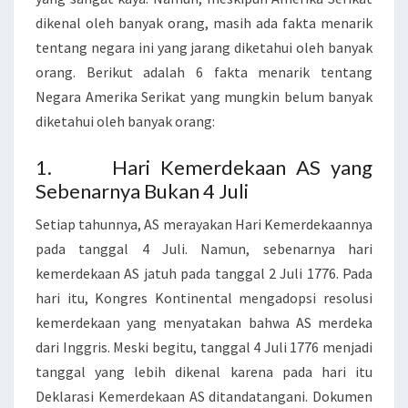
Y
dikenal oleh banyak orang, masih ada fakta menarik
A
tentang negara ini yang jarang diketahui oleh banyak
K
orang. Berikut adalah 6 fakta menarik tentang
M
Negara Amerika Serikat yang mungkin belum banyak
E
diketahui oleh banyak orang:
N
G
1. Hari Kemerdekaan AS yang
E
Sebenarnya Bukan 4 Juli
T
A
Setiap tahunnya, AS merayakan Hari Kemerdekaannya
H
pada tanggal 4 Juli. Namun, sebenarnya hari
U
kemerdekaan AS jatuh pada tanggal 2 Juli 1776. Pada
I
hari itu, Kongres Kontinental mengadopsi resolusi
,
kemerdekaan yang menyatakan bahwa AS merdeka
I
dari Inggris. Meski begitu, tanggal 4 Juli 1776 menjadi
N
tanggal yang lebih dikenal karena pada hari itu
I
Deklarasi Kemerdekaan AS ditandatangani. Dokumen