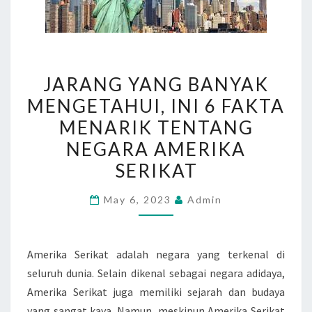
J
JARANG YANG BANYAK
A
MENGETAHUI, INI 6 FAKTA
R
MENARIK TENTANG
A
N
NEGARA AMERIKA
G
SERIKAT
Y
May 6, 2023
A
Admin
N
G
Amerika Serikat adalah negara yang terkenal di
B
seluruh dunia. Selain dikenal sebagai negara adidaya,
A
Amerika Serikat juga memiliki sejarah dan budaya
N
yang sangat kaya. Namun, meskipun Amerika Serikat