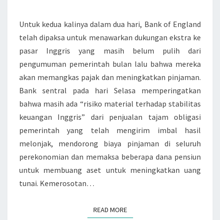
E
R
Untuk kedua kalinya dalam dua hari, Bank of England
N
B
telah dipaksa untuk menawarkan dukungan ekstra ke
G
A
pasar Inggris yang masih belum pulih dari
L
I
pengumuman pemerintah bulan lalu bahwa mereka
A
K
akan memangkas pajak dan meningkatkan pinjaman.
N
P
Bank sentral pada hari Selasa memperingatkan
D
A
bahwa masih ada “risiko material terhadap stabilitas
:
D
keuangan Inggris” dari penjualan tajam obligasi
R
A
pemerintah yang telah mengirim imbal hasil
I
K
melonjak, mendorong biaya pinjaman di seluruh
S
R
perekonomian dan memaksa beberapa dana pensiun
I
I
untuk membuang aset untuk meningkatkan uang
K
S
tunai. Kemerosotan…
O
I
K
S
R
READ MORE
READ MORE
E