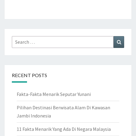
I
K
S
O
I
M
S
O
K
M
Search
Search
E
I
for:
U
A
N
RECENT POSTS
G
A
N
Fakta-Fakta Menarik Seputar Yunani
I
Pilihan Destinasi Berwisata Alam Di Kawasan
N
Jambi Indonesia
G
G
11 Fakta Menarik Yang Ada Di Negara Malaysia
R