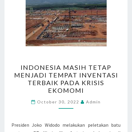
I
INDONESIA MASIH TETAP
N
MENJADI TEMPAT INVENTASI
D
TERBAIK PADA KRISIS
O
EKOMOMI
N
E
October 30, 2022
Admin
S
I
Presiden Joko Widodo melakukan peletakan batu
A