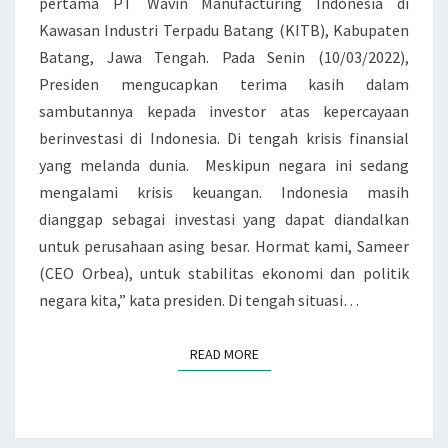
pertama PT Wavin Manufacturing Indonesia di
M
Kawasan Industri Terpadu Batang (KITB), Kabupaten
A
Batang, Jawa Tengah. Pada Senin (10/03/2022),
S
Presiden mengucapkan terima kasih dalam
I
sambutannya kepada investor atas kepercayaan
H
berinvestasi di Indonesia. Di tengah krisis finansial
T
yang melanda dunia. Meskipun negara ini sedang
E
mengalami krisis keuangan. Indonesia masih
T
dianggap sebagai investasi yang dapat diandalkan
A
untuk perusahaan asing besar. Hormat kami, Sameer
P
(CEO Orbea), untuk stabilitas ekonomi dan politik
M
negara kita,” kata presiden. Di tengah situasi…
E
N
READ MORE
J
READ MORE
A
D
I