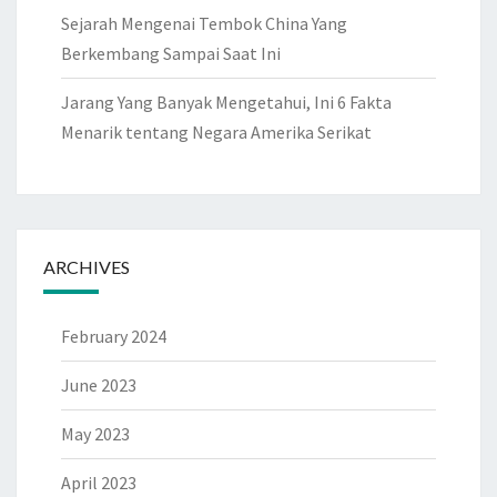
I
Sejarah Mengenai Tembok China Yang
S
Berkembang Sampai Saat Ini
M
Jarang Yang Banyak Mengetahui, Ini 6 Fakta
A
Menarik tentang Negara Amerika Serikat
S
I
H
B
E
ARCHIVES
L
U
February 2024
M
H
June 2023
I
May 2023
L
A
April 2023