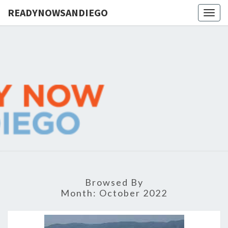
READYNOWSANDIEGO
Togg
navig
READYNO
You
Are
Not
Alone,
We
Are
Here
To
Help
Browsed By
Month:
October 2022