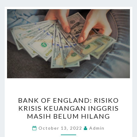
T
E
M
P
A
T
I
N
V
E
N
B
T
BANK OF ENGLAND: RISIKO
A
A
KRISIS KEUANGAN INGGRIS
N
S
MASIH BELUM HILANG
K
I
O
T
October 13, 2022
Admin
F
E