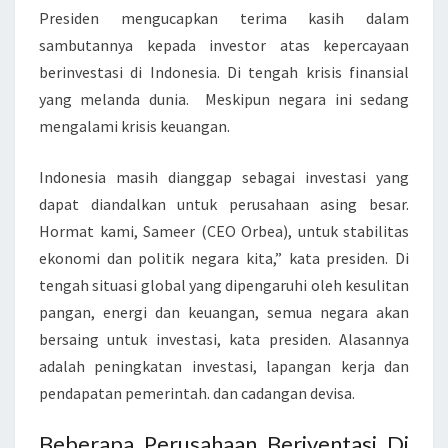
Presiden mengucapkan terima kasih dalam
H
sambutannya kepada investor atas kepercayaan
T
berinvestasi di Indonesia. Di tengah krisis finansial
E
yang melanda dunia. Meskipun negara ini sedang
T
mengalami krisis keuangan.
A
P
Indonesia masih dianggap sebagai investasi yang
M
dapat diandalkan untuk perusahaan asing besar.
E
Hormat kami, Sameer (CEO Orbea), untuk stabilitas
N
ekonomi dan politik negara kita,” kata presiden. Di
J
tengah situasi global yang dipengaruhi oleh kesulitan
A
pangan, energi dan keuangan, semua negara akan
D
bersaing untuk investasi, kata presiden. Alasannya
I
adalah peningkatan investasi, lapangan kerja dan
T
pendapatan pemerintah. dan cadangan devisa.
E
M
Beberapa Perusahaan Beriventasi Di