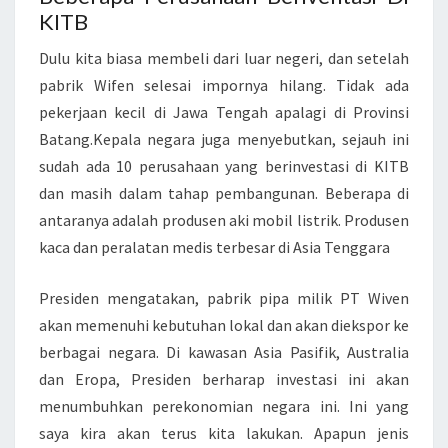
P
KITB
A
Dulu kita biasa membeli dari luar negeri, dan setelah
T
pabrik Wifen selesai impornya hilang. Tidak ada
I
pekerjaan kecil di Jawa Tengah apalagi di Provinsi
N
Batang.Kepala negara juga menyebutkan, sejauh ini
V
sudah ada 10 perusahaan yang berinvestasi di KITB
E
dan masih dalam tahap pembangunan. Beberapa di
N
antaranya adalah produsen aki mobil listrik. Produsen
T
kaca dan peralatan medis terbesar di Asia Tenggara
A
S
Presiden mengatakan, pabrik pipa milik PT Wiven
I
akan memenuhi kebutuhan lokal dan akan diekspor ke
T
berbagai negara. Di kawasan Asia Pasifik, Australia
E
dan Eropa, Presiden berharap investasi ini akan
R
menumbuhkan perekonomian negara ini. Ini yang
B
saya kira akan terus kita lakukan. Apapun jenis
A