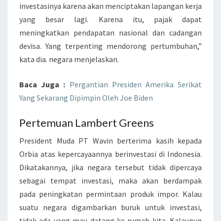
investasinya karena akan menciptakan lapangan kerja
I
yang besar lagi. Karena itu, pajak dapat
K
meningkatkan pendapatan nasional dan cadangan
P
devisa. Yang terpenting mendorong pertumbuhan,”
A
kata dia. negara menjelaskan.
D
A
Baca Juga :
Pergantian Presiden Amerika Serikat
K
Yang Sekarang Dipimpin Oleh Joe Biden
R
I
Pertemuan Lambert Greens
S
President Muda PT Wavin berterima kasih kepada
I
Orbia atas kepercayaannya berinvestasi di Indonesia.
S
Dikatakannya, jika negara tersebut tidak dipercaya
E
sebagai tempat investasi, maka akan berdampak
K
pada peningkatan permintaan produk impor. Kalau
O
suatu negara digambarkan buruk untuk investasi,
M
tidak ada yang mau datang ke rumah kita. Kalaupun