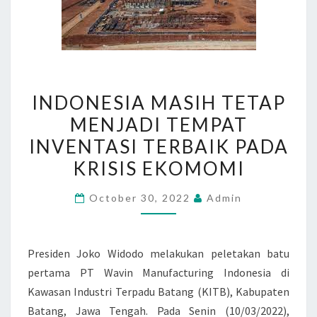
I
INDONESIA MASIH TETAP
N
MENJADI TEMPAT
D
INVENTASI TERBAIK PADA
O
N
KRISIS EKOMOMI
E
October 30, 2022
Admin
S
I
A
Presiden Joko Widodo melakukan peletakan batu
M
pertama PT Wavin Manufacturing Indonesia di
A
Kawasan Industri Terpadu Batang (KITB), Kabupaten
S
Batang, Jawa Tengah. Pada Senin (10/03/2022),
I