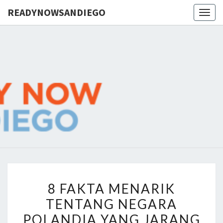
READYNOWSANDIEGO
Togg
navig
READYNO
You
Are
Not
Alone,
We
Are
Here
To
Help
8
8 FAKTA MENARIK
F
TENTANG NEGARA
A
POLANDIA YANG JARANG
K