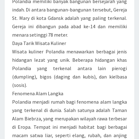
Polandia memiliki banyak bangunan bersejarah yang
G
indah. Di antara bangunan-bangunan tersebut, Gereja
J
St. Mary di kota Gdansk adalah yang paling terkenal.
A
Gereja ini dibangun pada abad ke-14 dan memiliki
R
menara setinggi 78 meter.
A
Daya Tarik Wisata Kuliner
N
Wisata kuliner Polandia menawarkan berbagai jenis
G
hidangan lezat yang unik. Beberapa hidangan khas
D
Polandia yang terkenal antara lain pierogi
I
(dumpling), bigos (daging dan kubis), dan kielbasa
K
(sosis).
E
Fenomena Alam Langka
T
Polandia menjadi rumah bagi fenomena alam langka
A
yang terkenal di dunia. Salah satunya adalah Taman
H
Alam Biebrza, yang merupakan wilayah rawa terbesar
U
di Eropa. Tempat ini menjadi habitat bagi berbagai
I
macam satwa liar, seperti elang, rubah, dan anjing