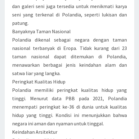
N
dan galeri seni juga tersedia untuk menikmati karya
E
seni yang terkenal di Polandia, seperti lukisan dan
G
patung.
A
Banyaknya Taman Nasional
R
Polandia dikenal sebagai negara dengan taman
A
nasional terbanyak di Eropa. Tidak kurang dari 23
P
taman nasional dapat ditemukan di Polandia,
O
menawarkan berbagai jenis keindahan alam dan
L
satwa liar yang langka.
A
Peringkat Kualitas Hidup
N
Polandia memiliki peringkat kualitas hidup yang
D
tinggi. Menurut data PBB pada 2021, Polandia
I
menempati peringkat ke-36 di dunia untuk kualitas
A
hidup yang tinggi. Kondisi ini menunjukkan bahwa
Y
negara ini aman dan nyaman untuk tinggal.
A
Keindahan Arsitektur
N