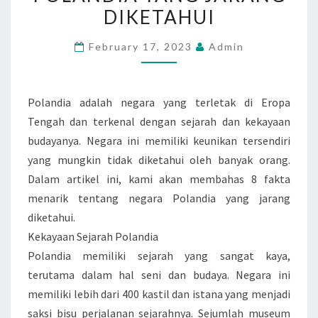
T
DIKETAHUI
A
February 17, 2023
Admin
M
E
N
Polandia adalah negara yang terletak di Eropa
A
Tengah dan terkenal dengan sejarah dan kekayaan
R
budayanya. Negara ini memiliki keunikan tersendiri
I
yang mungkin tidak diketahui oleh banyak orang.
K
Dalam artikel ini, kami akan membahas 8 fakta
T
menarik tentang negara Polandia yang jarang
E
diketahui.
N
Kekayaan Sejarah Polandia
T
Polandia memiliki sejarah yang sangat kaya,
A
terutama dalam hal seni dan budaya. Negara ini
N
memiliki lebih dari 400 kastil dan istana yang menjadi
G
saksi bisu perjalanan sejarahnya. Sejumlah museum