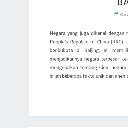
B
No
Negara yang juga dikenal dengan n
People’s Republic of China (RRC),
beribukota di Beijing. Ini memil
menjadikannya negara terbesar ke
mengejutkan tentang Cina, negara 
inilah beberapa fakta unik dan ane