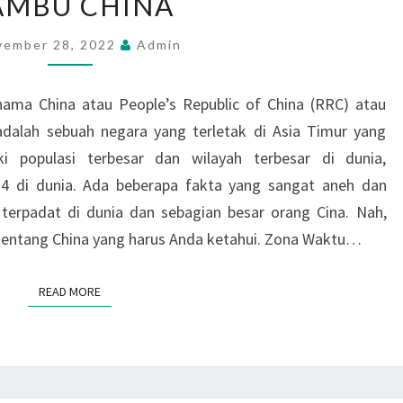
AMBU CHINA
L
A
M
D
vember 28, 2022
Admin
E
U
N
N
ama China atau People’s Republic of China (RRC) atau
A
I
 adalah sebuah negara yang terletak di Asia Timur yang
R
A
iki populasi terbesar dan wilayah terbesar di dunia,
I
Q
-4 di dunia. Ada beberapa fakta yang sangat aneh dan
K
A
terpadat di dunia dan sebagian besar orang Cina. Nah,
T
T
h tentang China yang harus Anda ketahui. Zona Waktu…
E
A
N
R
READ MORE
READ MORE
T
2
A
0
N
2
G
2