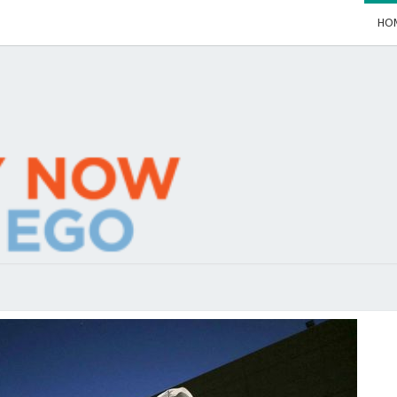
HO
READ
You
Are
Not
Alone,
We
Are
Here
To
Help