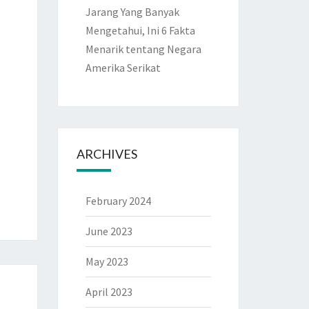
Jarang Yang Banyak
Mengetahui, Ini 6 Fakta
Menarik tentang Negara
Amerika Serikat
ARCHIVES
February 2024
June 2023
May 2023
April 2023