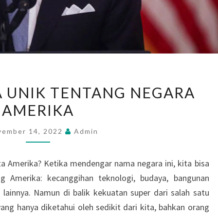
U
C
H
I
N
A
J
A UNIK TENTANG NEGARA
A
AMERIKA
J
A
vember 14, 2022
Admin
R
A
a Amerika? Ketika mendengar nama negara ini, kita bisa
N
 Amerika: kecanggihan teknologi, budaya, bangunan
F
lainnya. Namun di balik kekuatan super dari salah satu
A
yang hanya diketahui oleh sedikit dari kita, bahkan orang
K