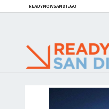
READYNOWSANDIEGO