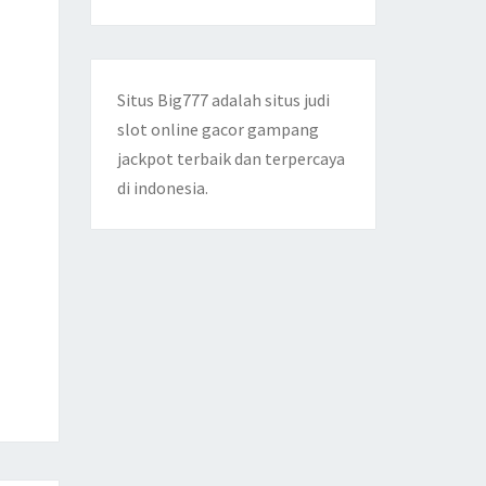
Situs Big777 adalah situs judi
slot online
gacor gampang
jackpot terbaik dan terpercaya
di indonesia.